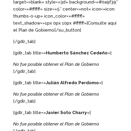
target=»blank» style=»3d» background=»#0a9f39″
color=»#ffffff» size=»5″ center=»not» icon=»icon:
thumbs-o-up» icon_color=»#ffffff»
text_shadow=»1px 0px 10px #ffffff»]Consulte aquí
el Plan de Gobierno[/su_button]
[/gdlr_tab]
[gdlr_tab title=»
Humberto Sánchez Cedeño
«]
No fue posible obtener el Plan de Gobierno
[/gdlr_tab]
[gdlr_tab title=»
Julián Alfredo Perdomo
«]
No fue posible obtener el Plan de Gobierno
[/gdlr_tab]
[gdlr_tab title=»
Javier Soto Charry
«]
No fue posible obtener el Plan de Gobierno