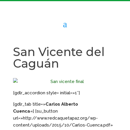
San Vicente del
Caguán
[gdlr_accordion style= initial=»1″]
[gdlr_tab title=»
Carlos Alberto
Cuenca
«] [su_button
url=»http://www.redcaquetapaz.org/wp-
content/uploads/2015/10/Carlos-Cuenca.pdf»