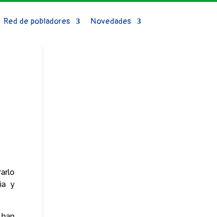
Red de pobladores
Novedades
arlo
ia y
e han