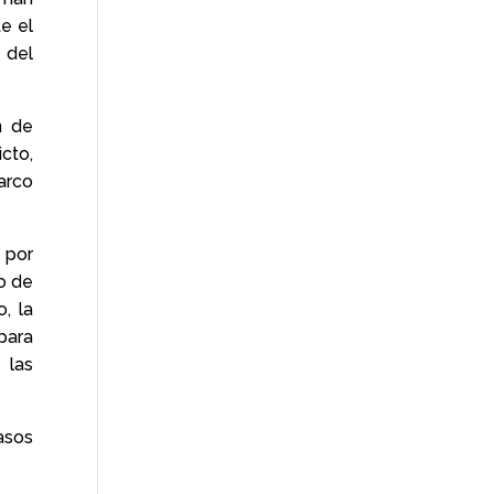
e el
 del
n de
cto,
arco
 por
o de
, la
para
 las
asos