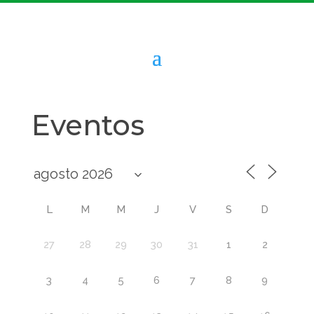
Eventos
L
M
M
J
V
S
D
27
28
29
30
31
1
2
3
4
5
6
7
8
9