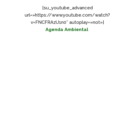
[su_youtube_advanced
url=»https://www.youtube.com/watch?
v=FNCFRAzU1n0″ autoplay=»not»]
Agenda Ambiental