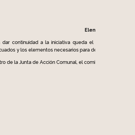
Elementos para la S
 dar continuidad a la iniciativa queda el formato creado 
uados y los elementos necesarios para desarrollar nuevos 
ro de la Junta de Acción Comunal, el comité de deporte forta