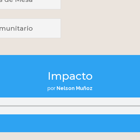
munitario
Impacto
por
Nelson Muñoz