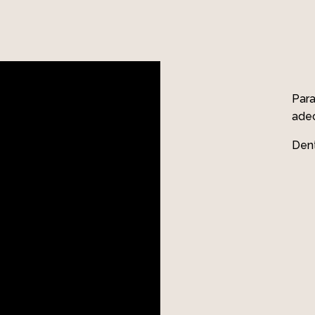
Para
adec
Dent