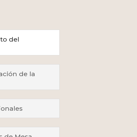
to del
ción de la
ionales
s de Mesa